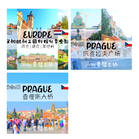
【荷捷奥】欧洲三
[布拉格]
国亲子游 17D16N
WENCESLAS
行程分享全记录
SQUARE 好好玩
JANUARY 28, 2019
FEBRUARY 23, 2018
[布拉格] 查理斯大
桥 ~ 艺术气息正浓
JANUARY 29, 2018