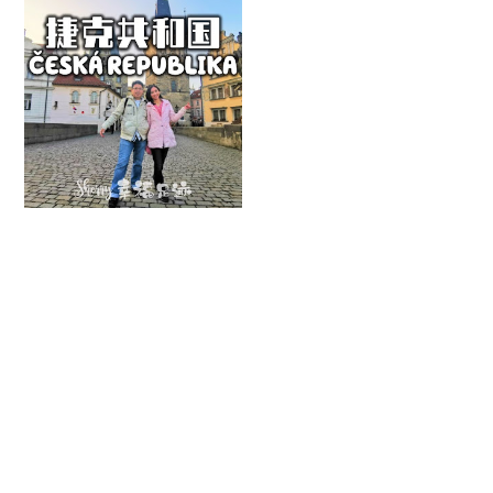
【捷克】一国四城
镇 | 登塔 - 逛博物
馆 - 游温泉山城 -
坐坦克车大冒险 -
乘搭摩天轮式升降
机
FEBRUARY 25, 2023