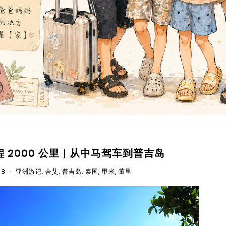
2000 公里 | 从中马驾车到普吉岛
18
•
亚洲游记
,
合艾
,
普吉岛
,
泰国
,
甲米
,
董里