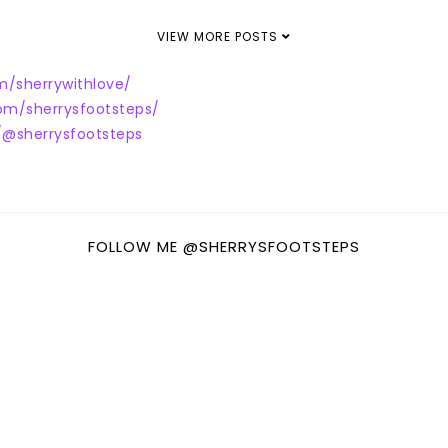
VIEW MORE POSTS
m/sherrywithlove/
om/sherrysfootsteps/
@sherrysfootsteps
FOLLOW ME @SHERRYSFOOTSTEPS