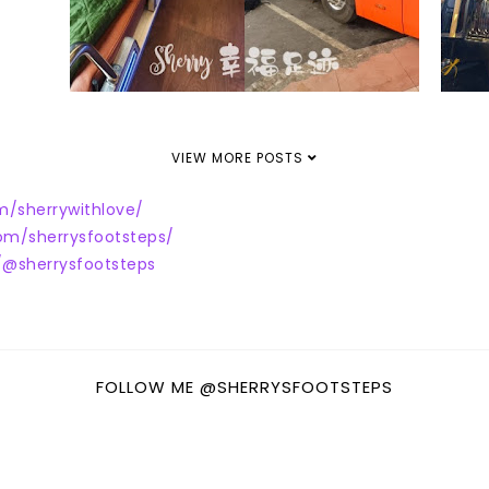
VIEW MORE POSTS
m/sherrywithlove/
om/sherrysfootsteps/
@sherrysfootsteps
FOLLOW ME @SHERRYSFOOTSTEPS