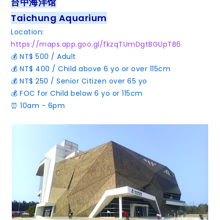
台中海洋馆
Taichung Aquarium
Location:
https://maps.app.goo.gl/fkzqTUmDgtBGUpTB6
💰 NT$ 500 / Adult
💰 NT$ 400 / Child above 6 yo or over 115cm
💰 NT$ 250 / Senior Citizen over 65 yo
💰 FOC for Child below 6 yo or 115cm
⏰ 10am - 6pm