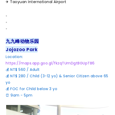
✈ Taoyuan International Airport
。
。
。
九九峰动物乐园
Jojozoo Park
Location:
https://maps.app.goo.gl/fkzqTUmDgtBGUpTB6
💰 NT$ 560 / Adult
💰 NT$ 280 / Child (3-12 yo) & Senior Citizen above 65
yo
💰 FOC for Child below 3 yo
⏰ 9am - 5pm