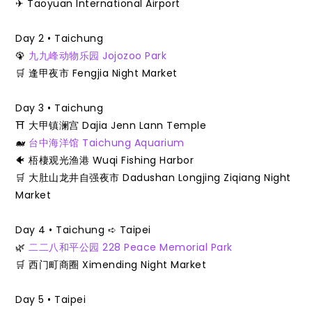
✈ Taoyuan International Airport
Day 2 • Taichung
🦚
九九峰动物乐园 Jojozoo Park
🛒 逢甲夜市 Fengjia Night Market
Day 3 • Taichung
⛩️ 大甲镇澜宫 Dajia Jenn Lann Temple
🐋
台中海洋馆 Taichung Aquarium
🐠 梧棲观光渔港 Wuqi Fishing Harbor
🛒 大肚山龙井自强夜市 Dadushan Longjing Ziqiang Night
Market
Day 4 • Taichung ➪ Taipei
🌿
二二八和平公园 228 Peace Memorial Park
🛒 西门町商圈 Ximending Night Market
Day 5 • Taipei