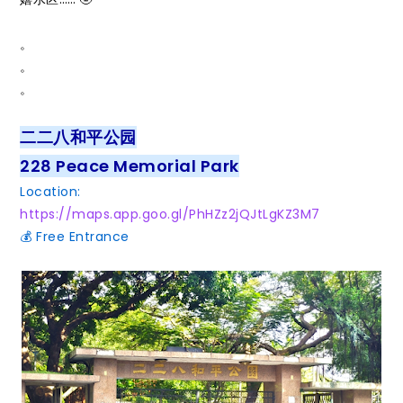
。
。
。
二二八和平公园
228 Peace Memorial Park
Location:
https://maps.app.goo.gl/PhHZz2jQJtLgKZ3M7
💰 Free Entrance