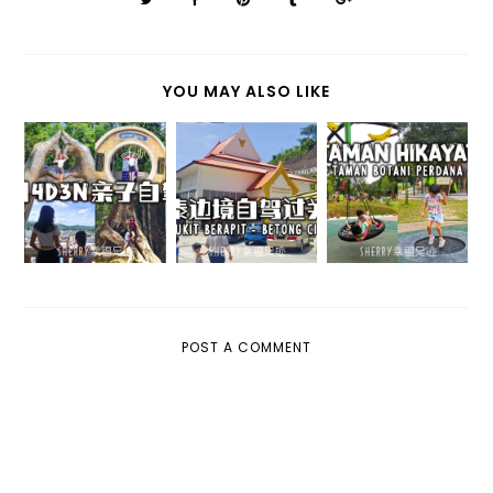
YOU MAY ALSO LIKE
【亲子户外】
【马泰边境】
【勿洞】亲子
TAMAN
武吉布拉必 ⇔
自驾游 4D3N
HIKAYAT @
勿洞 | 自驾过
行程分享全记
TAMAN
关卡的注意事
录
BOTANI
项分享
PERDANA
POST A COMMENT