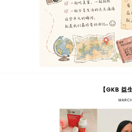
【GKB 
MARCH