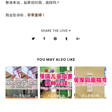
整体来说，如果你问我，值得吗？
我会告诉你，
非常值得！
SHARE THE LOVE
YOU MAY ALSO LIKE
【新常态】辉
【新常态】阿
瑞儿童疫苗接
哥的居家隔离
【2022】我
种记录
指令 HOME
的空中瑜伽
PFIZER KIDS
SURVEILLAN
VACCINATI
CE ORDER
ON